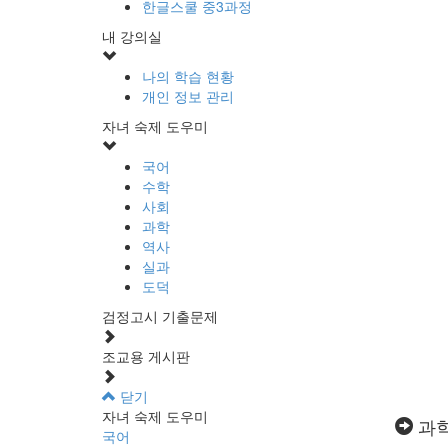
한글스쿨 중3과정
내 강의실
나의 학습 현황
개인 정보 관리
자녀 숙제 도우미
국어
수학
사회
과학
역사
실과
도덕
검정고시 기출문제
조교용 게시판
닫기
자녀 숙제 도우미
과
국어