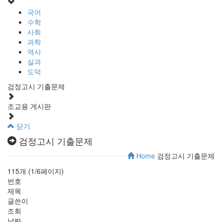
국어
수학
사회
과학
역사
실과
도덕
검정고시 기출문제
조교용 게시판
닫기
검정고시 기출문제
Home
검정고시 기출문제
115개 (1/6페이지)
번호
제목
글쓴이
조회
날짜