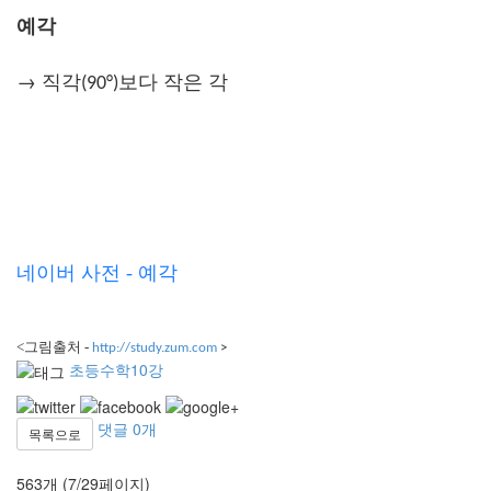
예각
→
직각
보다 작은 각
(90°)
네이버 사전 - 예각
<그림출처 -
http://study.zum.com
>
초등수학10강
댓글
0
개
목록으로
563개 (7/29페이지)