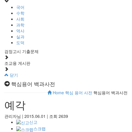
국어
수학
사회
과학
역사
실과
도덕
검정고시 기출문제
조교용 게시판
닫기
핵심용어 백과사전
Home
핵심 용어 사전
핵심용어 백과사전
예각
관리자님
|
2015.06.01
|
조회
2639
신고
스크랩