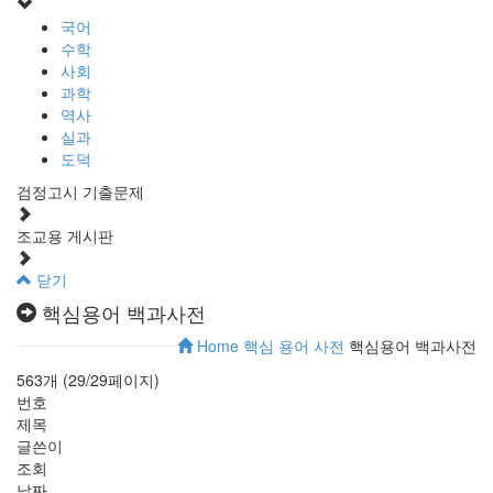
국어
수학
사회
과학
역사
실과
도덕
검정고시 기출문제
조교용 게시판
닫기
핵심용어 백과사전
Home
핵심 용어 사전
핵심용어 백과사전
563개 (29/29페이지)
번호
제목
글쓴이
조회
날짜