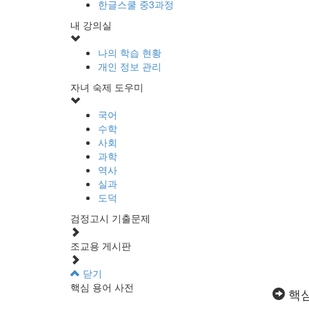
한글스쿨 중3과정
내 강의실
나의 학습 현황
개인 정보 관리
자녀 숙제 도우미
국어
수학
사회
과학
역사
실과
도덕
검정고시 기출문제
조교용 게시판
닫기
핵심 용어 사전
핵심