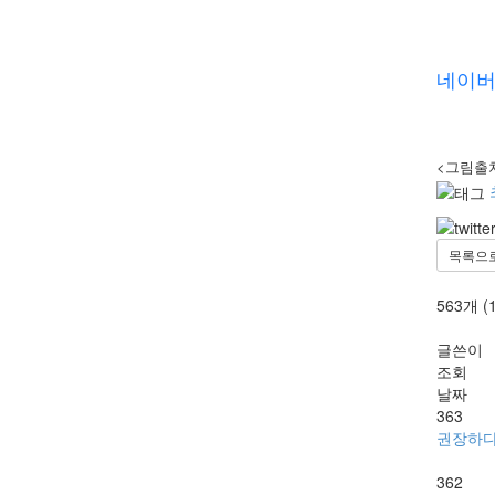
네이버 
<그림출처
목록으
563개 (
글쓴이
조회
날짜
363
권장하
362