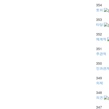
354
토의
353
타당
352
체계적
351
주관적
350
인과관
349
의제
348
의견
347