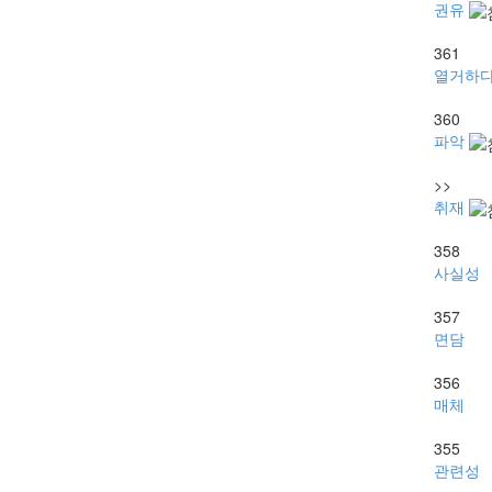
권유
361
열거하
360
파악
>>
취재
358
사실성
357
면담
356
매체
355
관련성