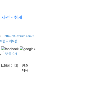
사전 - 취재
 -
http://study.zum.com/>
초등국어5강
댓글
0
개
로
11/29페이지)
번호
제목
다