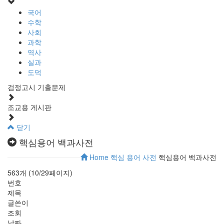
국어
수학
사회
과학
역사
실과
도덕
검정고시 기출문제
조교용 게시판
닫기
핵심용어 백과사전
Home
핵심 용어 사전
핵심용어 백과사전
563개 (10/29페이지)
번호
제목
글쓴이
조회
날짜